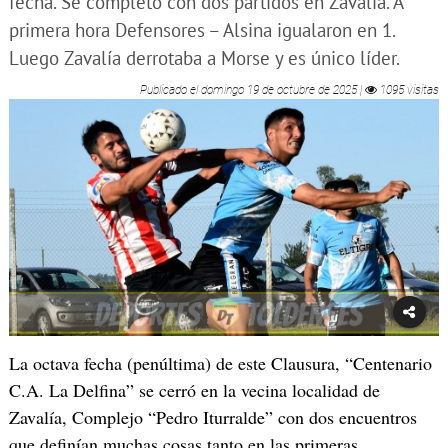
fecha. Se completó con dos partidos en Zavalía. A
primera hora Defensores – Alsina igualaron en 1.
Luego Zavalía derrotaba a Morse y es único líder.
Publicado el
domingo 19 de octubre de 2025
|
1095 visitas
La octava fecha (penúltima) de este Clausura, “Centenario
C.A. La Delfina” se cerró en la vecina localidad de
Zavalía, Complejo “Pedro Iturralde” con dos encuentros
que definían muchas cosas tanto en las primeras