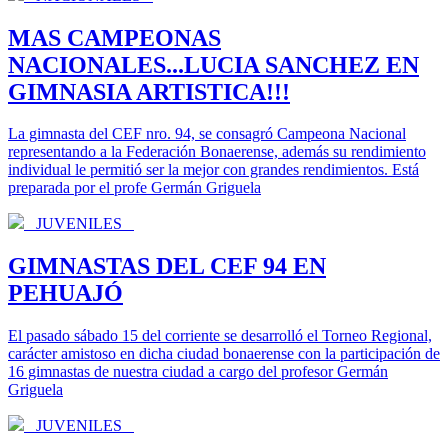
MAS CAMPEONAS
NACIONALES...LUCIA SANCHEZ EN
GIMNASIA ARTISTICA!!!
La gimnasta del CEF nro. 94, se consagró Campeona Nacional
representando a la Federación Bonaerense, además su rendimiento
individual le permitió ser la mejor con grandes rendimientos. Está
preparada por el profe Germán Griguela
JUVENILES
GIMNASTAS DEL CEF 94 EN
PEHUAJÓ
El pasado sábado 15 del corriente se desarrolló el Torneo Regional,
carácter amistoso en dicha ciudad bonaerense con la participación de
16 gimnastas de nuestra ciudad a cargo del profesor Germán
Griguela
JUVENILES