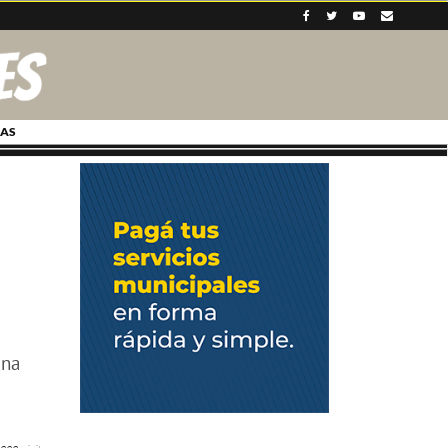
AS
ina