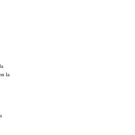
la
on la
a