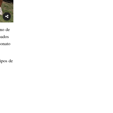
ino de
bados
eonato
uipos de