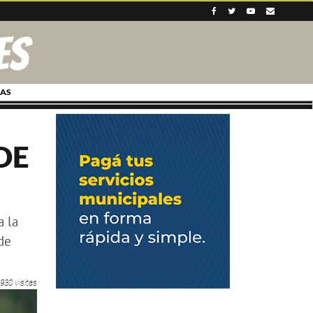
AS
DE
a la
de
930 visitas