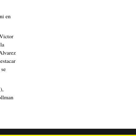
ni en
Victor
la
Alvarez
destacar
 se
),
ollman