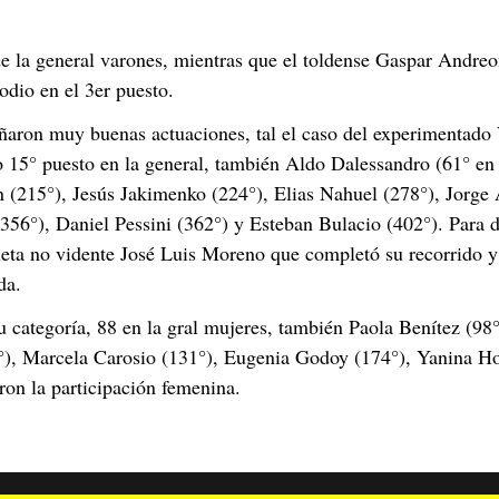
de la general varones, mientras que el toldense Gaspar Andreo
odio en el 3er puesto.
ñaron muy buenas actuaciones, tal el caso del experimentado 
o 15° puesto en la general, también Aldo Dalessandro (61° en 
 (215°), Jesús Jakimenko (224°), Elias Nahuel (278°), Jorge 
 (356°), Daniel Pessini (362°) y Esteban Bulacio (402°). Para 
leta no vidente José Luis Moreno que completó su recorrido y
da.
 categoría, 88 en la gral mujeres, también Paola Benítez (98°
07°), Marcela Carosio (131°), Eugenia Godoy (174°), Yanina H
on la participación femenina.