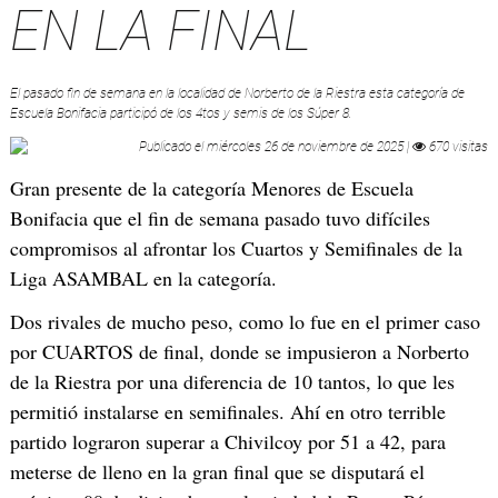
EN LA FINAL
El pasado fin de semana en la localidad de Norberto de la Riestra esta categoría de
Escuela Bonifacia participó de los 4tos y semis de los Súper 8.
Publicado el
miércoles 26 de noviembre de 2025
|
670 visitas
Gran presente de la categoría Menores de Escuela
Bonifacia que el fin de semana pasado tuvo difíciles
compromisos al afrontar los Cuartos y Semifinales de la
Liga ASAMBAL en la categoría.
Dos rivales de mucho peso, como lo fue en el primer caso
por CUARTOS de final, donde se impusieron a Norberto
de la Riestra por una diferencia de 10 tantos, lo que les
permitió instalarse en semifinales. Ahí en otro terrible
partido lograron superar a Chivilcoy por 51 a 42, para
meterse de lleno en la gran final que se disputará el